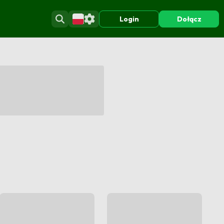
Login
Dołącz