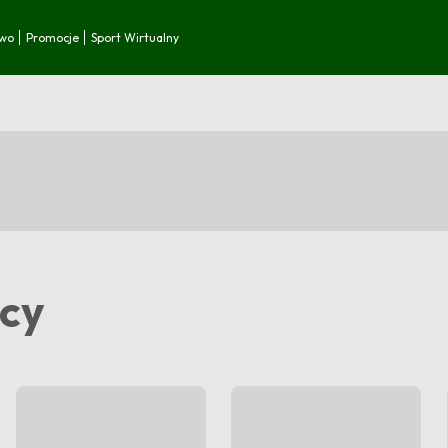
ywo
Promocje
Sport Wirtualny
cy