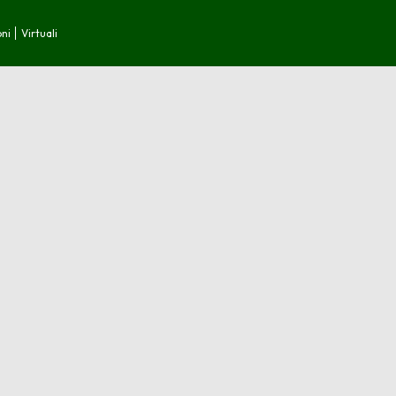
ni
Virtuali