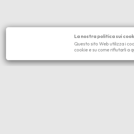
La nostra politica sui coo
Questo sito Web utilizza i co
cookie e su come rifiutarli a