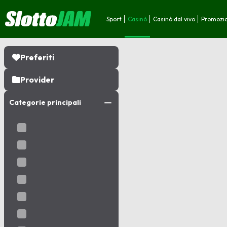
Sport
Casinò
Casinò dal vivo
Promozio
Preferiti
Provider
Categorie principali