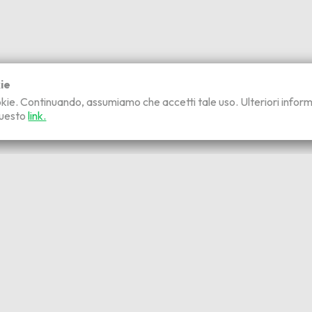
kie
okie. Continuando, assumiamo che accetti tale uso. Ulteriori inform
 questo
link.