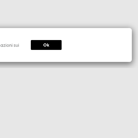
azioni sui
Ok