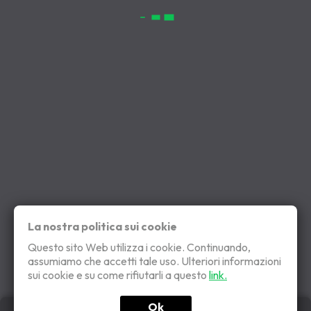
La nostra politica sui cookie
Questo sito Web utilizza i cookie. Continuando,
assumiamo che accetti tale uso. Ulteriori informazioni
sui cookie e su come rifiutarli a questo
link.
Ok