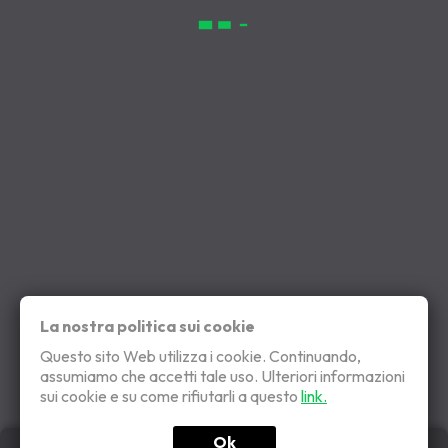
La nostra politica sui cookie
Questo sito Web utilizza i cookie. Continuando,
assumiamo che accetti tale uso. Ulteriori informazioni
sui cookie e su come rifiutarli a questo
link.
Ok